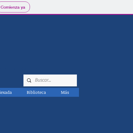
Comienza ya
de la Salud
dexada
Biblioteca
Más