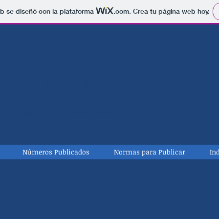
b se diseñó con la plataforma
.com
. Crea tu página web hoy.
TA TRANCES
misión del Conocimiento Educativo y 
Números Publicados
Normas para Publicar
In