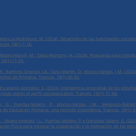
Último número
4
 Atencia-Rodríguez, M. (2024). Desarrollo de las habilidades social
ces, 16(1):1-16.
; Mateo-March, M.; Salas-Montoro, JA. (2024). Propuesta para introdu
 16(1):17-35.
R.; Ramírez-Granizo, I.A.; Sanz-Martín, D.; Alonso-Vargas, J.M. (2024
 niños de Primaria. Trances, 16(1):36-50.
 Escalante-González, S. (2024). Inteligencia emocional de los estud
esas según el perfil socioeducativo. Trances, 16(1): 51-66.
o, G.; Puertas-Molero, P.; Alonso-Vargas, J.M.; Melguizo-Ibáñez
de Educación Primaria: una revisión sistemática. Trances, 16(1): 6
.; Ubago-Jiménez, J.L.; Puertas-Molero, P. y González-Valero, G. (20
ión física para mejorar la cooperación y la motivación de los estud