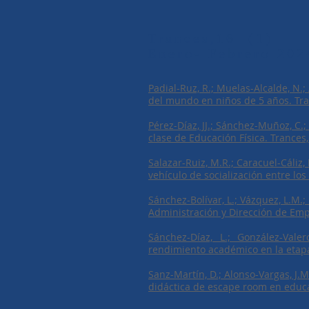
Trances,16 (1)
Enero- Febrero 202
Padial-Ruz, R.; Muelas-Alcalde, N.;
del mundo en niños de 5 años. Tran
Pérez-Díaz, JJ.; Sánchez-Muñoz, C.
clase de Educación Física. Trances,
Salazar-Ruiz, M.R.; Caracuel-Cáliz, 
vehículo de socialización entre los
Sánchez-Bolívar, L.; Vázquez, L.M.;
Administración y Dirección de Empr
Sánchez-Díaz, L.; González-Valer
rendimiento académico en la etapa 
Sanz-Martín, D.; Alonso-Vargas, J.M
didáctica de escape room en educac