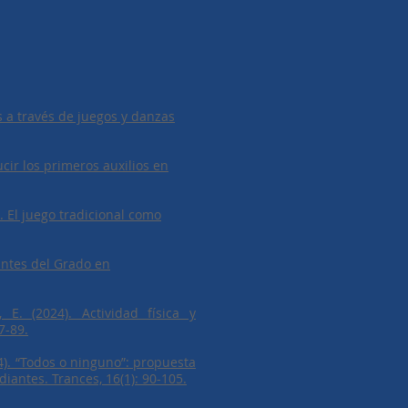
es a través de juegos y danzas
cir los primeros auxilios en
). El juego tradicional como
iantes del Grado en
, E. (2024). Actividad física y
7-89.
24). “Todos o ninguno”: propuesta
iantes. Trances, 16(1): 90-105.